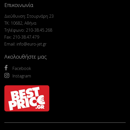
Επικοινωνία
Διεύθυνση: Στουρνάρη 23
ΤΚ: 10682, Αθήνα
Τηλέφωνο: 210-38.45.268
Fax: 210-38.47.479
Email: info@euro-jet.gr
Ακολουθήστε μας
Facebook
Instagram