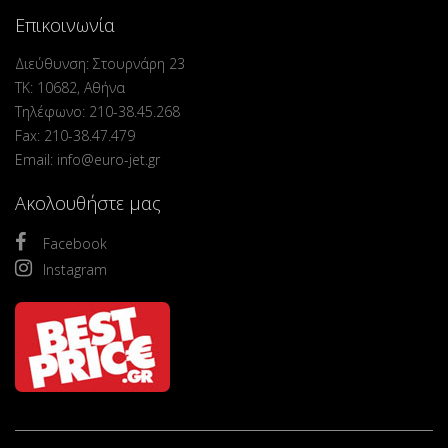
Επικοινωνία
Διεύθυνση: Στουρνάρη 23
ΤΚ: 10682, Αθήνα
Τηλέφωνο: 210-38.45.268
Fax: 210-38.47.479
Email: info@euro-jet.gr
Ακολουθήστε μας
Facebook
Instagram