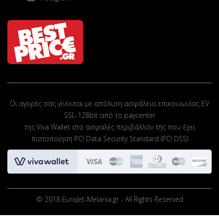
Οι αγορές σας γίνονται με απόλυτη ασφάλεια επικοινωνίας EV
SSL-128bit από το paycenter
της Viva Wallet στο ασφαλές περιβάλλον της που έχει
πιστοποίηση PCI Data Security Standard (PCI DSS)
© 2018 EuroJet-Melania.gr - All Rights Reserved