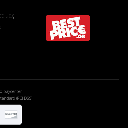
τε μας
k
m
ο paycenter
tandard (PCI DSS)