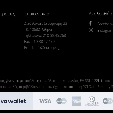
στροφές
Επικοινωνία
Ακολουθήσ
Διεύθυνση: Στουρνάρη 23
Faceboo
ΤΚ: 10682, Αθήνα
Instagra
Τηλέφωνο: 210-38.45.268
Fax: 210-38.47.479
Email: info@euro-jet.gr
σας γίνονται με απόλυτη ασφάλεια επικοινωνίας EV SSL-128bit από τ
στο ασφαλές περιβάλλον της που έχει πιστοποίηση PCI Data Security S