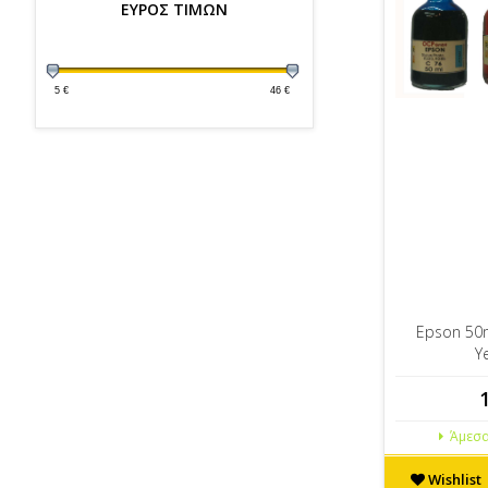
ΕΥΡΟΣ ΤΙΜΩΝ
5
€
46
€
Epson 50
Y
Άμεσα
Wishlist