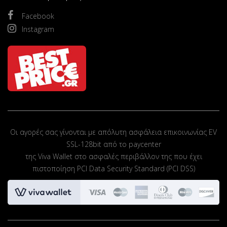
Facebook
Instagram
Οι αγορές σας γίνονται με απόλυτη ασφάλεια επικοινωνίας EV
SSL-128bit από το paycenter
της Viva Wallet στο ασφαλές περιβάλλον της που έχει
πιστοποίηση PCI Data Security Standard (PCI DSS)