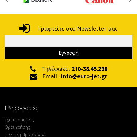
Γραφτείτε στο Newsletter μας
Τηλέφωνο:
210-38.45.268
Email :
info@euro-jet.gr
Πληροφορίες
Σχετικά με μας
Όροι χρήσης
Πολιτική Προστασίας