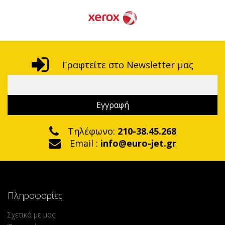
Γραφτείτε στο Newsletter μας
Τηλέφωνο:
210-38.45.268
Email :
info@euro-jet.gr
Πληροφορίες
Σχετικά με μας