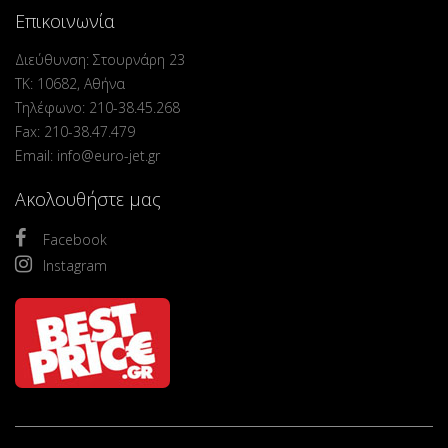
Επικοινωνία
Διεύθυνση: Στουρνάρη 23
ΤΚ: 10682, Αθήνα
Τηλέφωνο: 210-38.45.268
Fax: 210-38.47.479
Email: info@euro-jet.gr
Ακολουθήστε μας
Facebook
Instagram