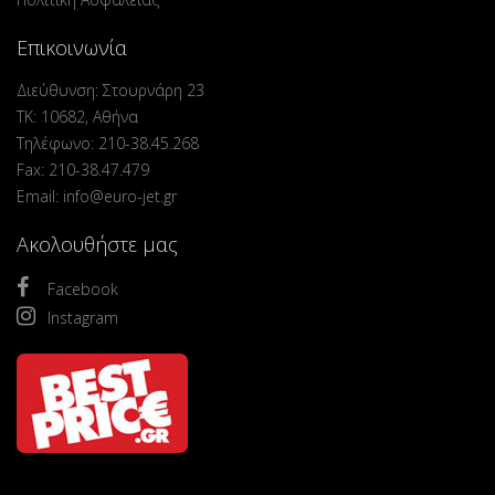
Επικοινωνία
Διεύθυνση: Στουρνάρη 23
ΤΚ: 10682, Αθήνα
Τηλέφωνο: 210-38.45.268
Fax: 210-38.47.479
Email: info@euro-jet.gr
Ακολουθήστε μας
Facebook
Instagram