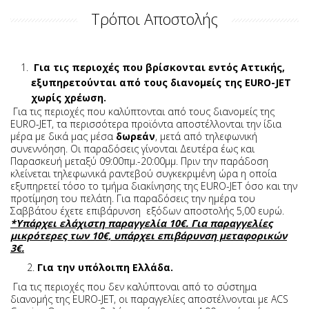
Τρόποι Αποστολής
Για τις περιοχές που βρίσκονται εντός Αττικής,
εξυπηρετούνται από τους διανομείς της EURO-JET
χωρίς χρέωση.
Για τις περιοχές που καλύπτονται από τους διανομείς της
EURO-JET, τα περισσότερα προϊόντα αποστέλλονται την ίδια
μέρα με δικά μας μέσα
δωρεάν
, μετά από τηλεφωνική
συνεννόηση. Οι παραδόσεις γίνονται Δευτέρα έως και
Παρασκευή μεταξύ 09:00πμ.-20:00μμ. Πριν την παράδοση
κλείνεται τηλεφωνικά ραντεβού συγκεκριμένη ώρα η οποία
εξυπηρετεί τόσο το τμήμα διακίνησης της EURO-JET όσο και την
προτίμηση του πελάτη. Για παραδόσεις την ημέρα του
Σαββάτου έχετε επιβάρυνση εξόδων αποστολής 5,00 ευρώ.
*Υπάρχει ελάχιστη παραγγελία 10€. Για παραγγελίες
μικρότερες των 10€, υπάρχει επιβάρυνση μεταφορικών
3€.
2.
Για την υπόλοιπη Ελλάδα.
Για τις περιοχές που δεν καλύπτοναι από το σύστημα
διανομής της EURO-JET, οι παραγγελίες αποστέλνονται με ACS